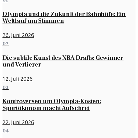
01
Olympia und die Zukunft der Bahnhöfe: Ein
Wettlauf um Stimmen
26. Juni 2026
02
Die subtile Kunst des NBA Drafts: Gewinner
und Verlierer
12. Juli 2026
03
Kontroversen um Olympia-Kosten:
Sportökonom macht Aufschrei
22. Juni 2026
04