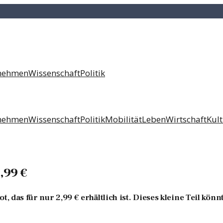
nehmen
Wissenschaft
Politik
nehmen
Wissenschaft
Politik
Mobilität
Leben
Wirtschaft
Kul
,99 €
, das für nur 2,99 € erhältlich ist. Dieses kleine Teil kön