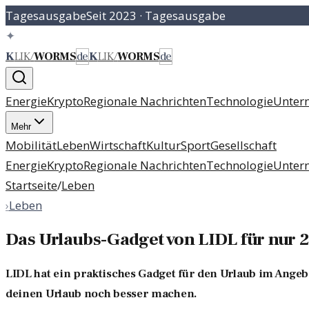
Tagesausgabe
Seit 2023
·
Tagesausgabe
✦
K
LIK
/
WORMS
de
K
LIK
/
WORMS
de
Energie
Krypto
Regionale Nachrichten
Technologie
Unter
Mehr
Mobilität
Leben
Wirtschaft
Kultur
Sport
Gesellschaft
Energie
Krypto
Regionale Nachrichten
Technologie
Unter
Startseite
/
Leben
›
Leben
Das Urlaubs-Gadget von LIDL für nur 2
LIDL hat ein praktisches Gadget für den Urlaub im Angebot
deinen Urlaub noch besser machen.