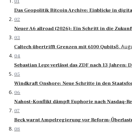
01
Das Geopolitik Bitcoin Archive: Einblicke in digi
02
Neuer A6 allroad (2026): Ein Schritt in die Zukunf
03
8. Aug
Caltech übertrifft Grenzen mit 6100 Qubits
04
Sebastian Lege verlässt das ZDF nach 13 Jahren: 
05
Windkraft Onshore: Neue Schritte in den Staatsfo
06
Nahost-Konflikt dämpft Euphorie nach Nasdaq-R
07
Beck warnt Ampelregierung vor Reform-Überlas
08